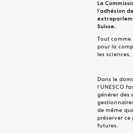
La Commissio
l’adhésion d
extraparleme
Suisse.
Tout comme 
pour la compr
les sciences,
Dans le doma
l’UNESCO fav
générer des s
gestionnaires
de même que 
préserver ce
futures.