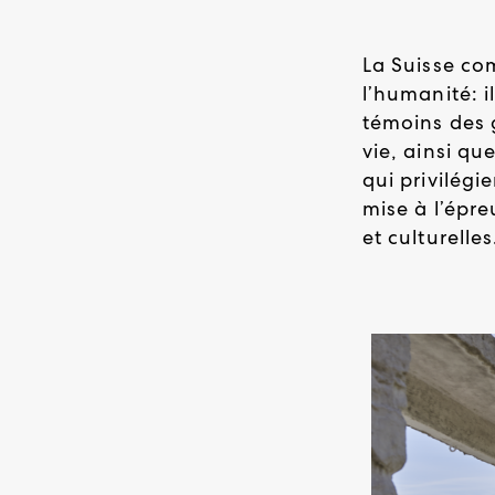
La Suisse com
l’humanité: i
témoins des g
vie, ainsi qu
qui privilégi
mise à l’épr
et culturelles