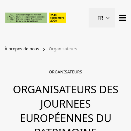
Pages importantes
FR
Page d’accueil
Navigation principale
Contenu
Contact
À propos de nous
Organisateurs
Plan du site
Navigation Meta
ORGANISATEURS
ORGANISATEURS DES
JOURNEES
EUROPÉENNES DU