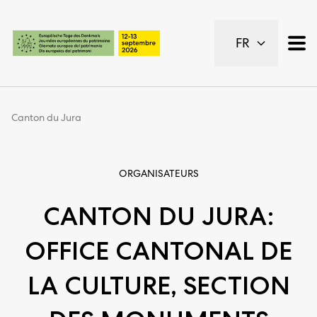
Pages importantes
FR
Page d’accueil
Navigation principale
Contenu
Contact
Canton du Jura
Plan du site
Navigation Meta
ORGANISATEURS
CANTON DU JURA:
OFFICE CANTONAL DE
LA CULTURE, SECTION