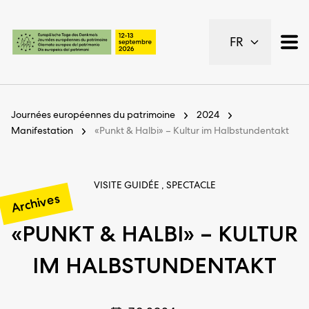
Pages importantes
FR
Page d’accueil
Navigation principale
Contenu
Contact
Journées européennes du patrimoine
2024
Plan du site
Manifestation
«Punkt & Halbi» – Kultur im Halbstundentakt
Navigation Meta
VISITE GUIDÉE , SPECTACLE
Archives
«PUNKT & HALBI» – KULTUR
IM HALBSTUNDENTAKT