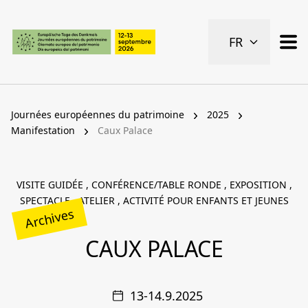
Pages importantes
FR
Page d’accueil
Navigation principale
Contenu
Contact
Journées européennes du patrimoine
2025
Plan du site
Manifestation
Caux Palace
Navigation Meta
VISITE GUIDÉE , CONFÉRENCE/TABLE RONDE , EXPOSITION ,
SPECTACLE , ATELIER , ACTIVITÉ POUR ENFANTS ET JEUNES
Archives
CAUX PALACE
13-14.9.2025