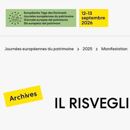
Pages importantes
Page d’accueil
Navigation principale
Contenu
Contact
Journées européennes du patrimoine
2025
Manifestation
Plan du site
Navigation Meta
Archives
IL RISVEGL