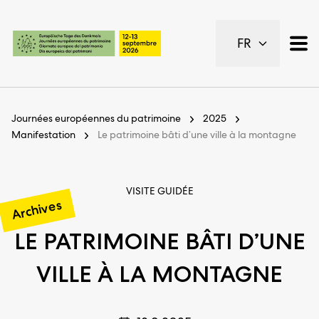
Pages importantes
FR
Page d’accueil
Navigation principale
Contenu
Contact
Journées européennes du patrimoine
2025
Plan du site
Manifestation
Le patrimoine bâti d’une ville à la montagne
Navigation Meta
VISITE GUIDÉE
Archives
LE PATRIMOINE BÂTI D’UNE
VILLE À LA MONTAGNE