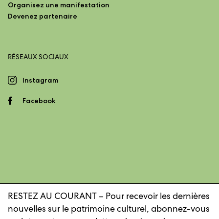
Organisez une manifestation
Devenez partenaire
RÉSEAUX SOCIAUX
Instagram
Facebook
RESTEZ AU COURANT – Pour recevoir les dernières
nouvelles sur le patrimoine culturel, abonnez-vous
Mentions légales
Déclaration de confidentialité