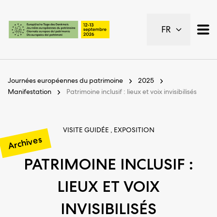
Pages importantes
FR
Page d’accueil
Navigation principale
Contenu
Contact
Journées européennes du patrimoine
2025
Plan du site
Manifestation
Patrimoine inclusif : lieux et voix invisibilisés
Navigation Meta
VISITE GUIDÉE , EXPOSITION
Archives
PATRIMOINE INCLUSIF :
LIEUX ET VOIX
INVISIBILISÉS