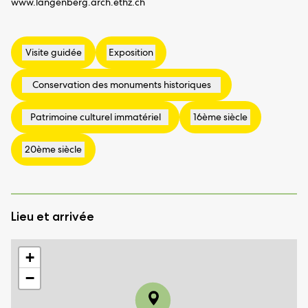
www.langenberg.arch.ethz.ch
Lieu et arrivée
+
−