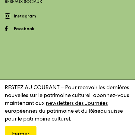
RÉSEAUX SOCIAUX
Instagram
Facebook
RESTEZ AU COURANT – Pour recevoir les dernières
nouvelles sur le patrimoine culturel, abonnez-vous
Mentions légales
Déclaration de confidentialité
maintenant aux
newsletters des Journées
européennes du patrimoine et du Réseau suisse
pour le patrimoine culturel
.
© 2026, Réseau suisse pour le patrimoine culturel
Fermer