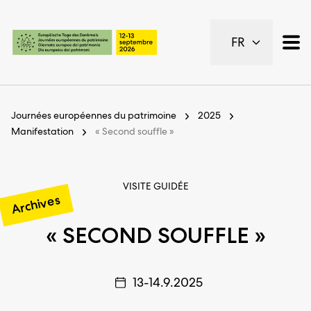
Pages importantes
FR
Page d’accueil
Navigation principale
Contenu
Contact
Journées européennes du patrimoine
2025
Plan du site
Manifestation
« Second souffle »
Navigation Meta
VISITE GUIDÉE
Archives
« SECOND SOUFFLE »
13-14.9.2025