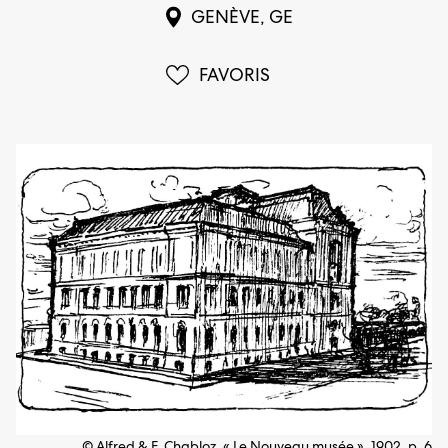
GENÈVE, GE
FAVORIS
© Alfred & F. Chabloz, « Le Nouveau musée », 1902, p. 6