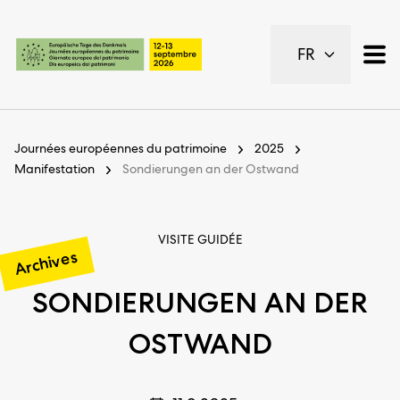
Pages importantes
FR
Page d’accueil
Navigation principale
Contenu
Contact
Journées européennes du patrimoine
2025
Plan du site
Manifestation
Sondierungen an der Ostwand
Navigation Meta
VISITE GUIDÉE
Archives
SONDIERUNGEN AN DER
OSTWAND