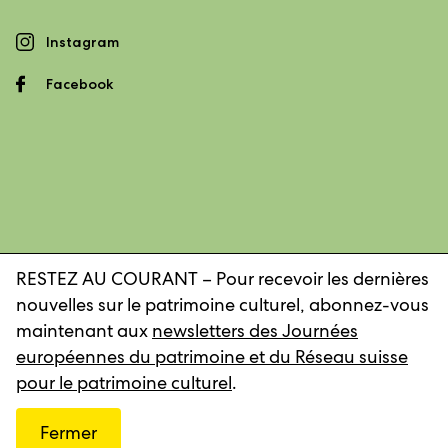
Instagram
Facebook
RESTEZ AU COURANT – Pour recevoir les dernières
nouvelles sur le patrimoine culturel, abonnez-vous
Mentions légales
Déclaration de confidentialité
maintenant aux
newsletters des Journées
européennes du patrimoine et du Réseau suisse
pour le patrimoine culturel
.
© 2026, Réseau suisse pour le patrimoine culturel
Fermer