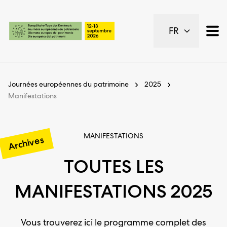
Pages importantes
FR
Page d’accueil
Navigation principale
Contenu
Contact
Journées européennes du patrimoine
2025
Plan du site
Manifestations
Navigation Meta
MANIFESTATIONS
Archives
TOUTES LES
MANIFESTATIONS 2025
Vous trouverez ici le programme complet des