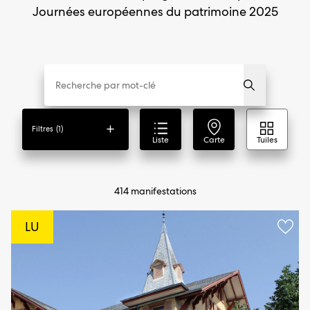
Journées européennes du patrimoine 2025
Filtres
(1)
Liste
Carte
Tuiles
414 manifestations
LU
Ajou