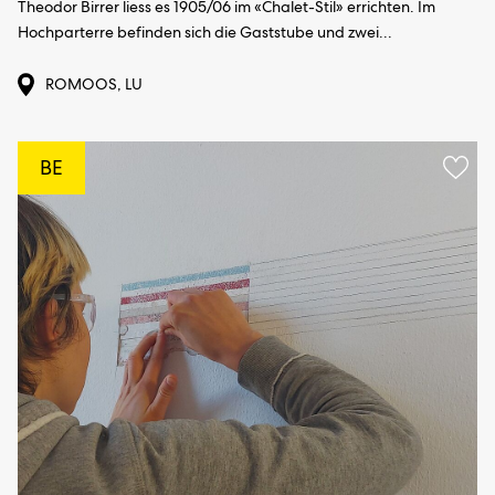
Theodor Birrer liess es 1905/06 im «Chalet-Stil» errichten. Im
Hochparterre befinden sich die Gaststube und zwei...
ROMOOS, LU
BE
Ajou