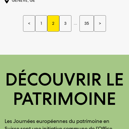
GENÈVE, GE
…
12 manifestatio
<
1
2
3
35
>
12 manifestations précédentes
DÉCOUVRIR LE
PATRIMOINE
Les Journées européennes du patrimoine en
Suisse sont une initiative commune de l’Office