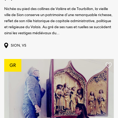
Nichée au pied des collines de Valère et de Tourbillon, la vieille
ville de Sion conserve un patrimoine d’une remarquable richesse,
reflet de son rôle historique de capitale administrative, politique
et religieuse du Valais. Au gré de ses rues et ruelles se succèdent
ainsi les vestiges médiévaux du...
SION, VS
GR
Ajou