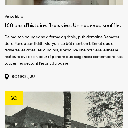
Visite libre
160 ans d’histoire. Trois vies. Un nouveau souffle.
De maison bourgeoise à ferme agricole, puis domaine Demeter
de la Fondation Edith Maryon, ce bâtiment emblématique a
traversé les âges. Aujourd’hui, il retrouve une nouvelle jeunesse,
restauré avec soin pour répondre aux exigences contemporaines
tout en respectant l’esprit du passé.
BONFOL, JU
SO
Ajou