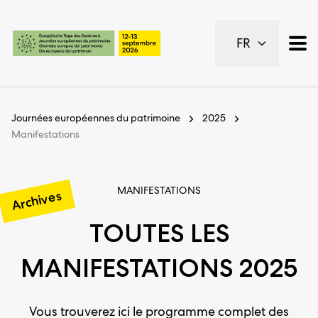
Pages importantes
FR
Page d’accueil
Navigation principale
Contenu
Contact
Journées européennes du patrimoine
2025
Plan du site
Manifestations
Navigation Meta
MANIFESTATIONS
Archives
TOUTES LES
MANIFESTATIONS 2025
Vous trouverez ici le programme complet des