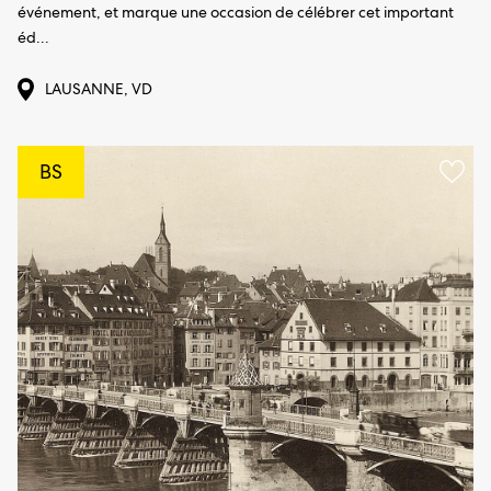
événement, et marque une occasion de célébrer cet important
éd...
LAUSANNE, VD
BS
Ajou