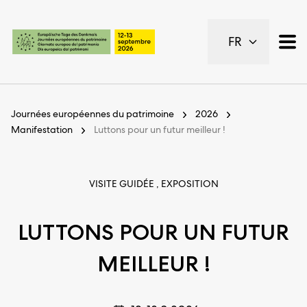
Pages importantes
FR
Page d’accueil
Navigation principale
Contenu
Contact
Journées européennes du patrimoine
2026
Plan du site
Manifestation
Luttons pour un futur meilleur !
Navigation Meta
VISITE GUIDÉE , EXPOSITION
LUTTONS POUR UN FUTUR
MEILLEUR !