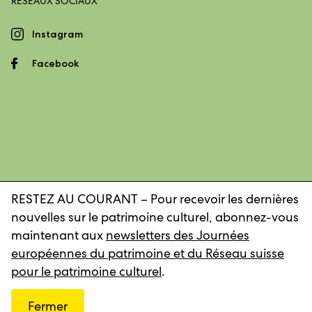
RÉSEAUX SOCIAUX
Instagram
Facebook
RESTEZ AU COURANT – Pour recevoir les dernières
nouvelles sur le patrimoine culturel, abonnez-vous
Mentions légales
Déclaration de confidentialité
maintenant aux
newsletters des Journées
européennes du patrimoine et du Réseau suisse
pour le patrimoine culturel
.
© 2026, Réseau suisse pour le patrimoine culturel
Fermer