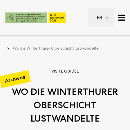
Pages importantes
FR
Page d’accueil
Navigation principale
Contenu
Contact
Wo die Winterthurer Oberschicht lustwandelte
Plan du site
Navigation Meta
VISITE GUIDÉE
Archives
WO DIE WINTERTHURER
OBERSCHICHT
LUSTWANDELTE