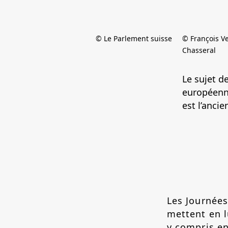
© Le Parlement suisse
© François V
Chasseral
Le sujet de
européenn
est l’ancie
Les Journée
mettent en l
y compris en