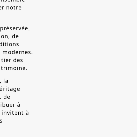
er notre
 préservée,
ion, de
ditions
ux modernes.
tier des
atrimoine.
 la
éritage
t de
ibuer à
invitent à
s