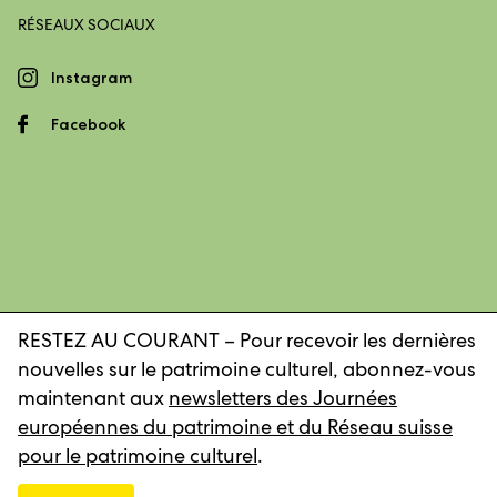
RÉSEAUX SOCIAUX
Instagram
Facebook
RESTEZ AU COURANT – Pour recevoir les dernières
nouvelles sur le patrimoine culturel, abonnez-vous
Mentions légales
Déclaration de confidentialité
maintenant aux
newsletters des Journées
européennes du patrimoine et du Réseau suisse
pour le patrimoine culturel
.
© 2026, Réseau suisse pour le patrimoine culturel