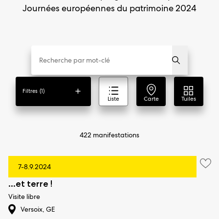
Journées européennes du patrimoine 2024
Filtres
(1)
Liste
Carte
Tuiles
422 manifestations
7-8.9.2024
...et terre !
Visite libre
Versoix, GE