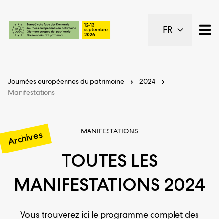
Pages importantes
FR
Page d’accueil
Navigation principale
Contenu
Contact
Journées européennes du patrimoine
2024
Plan du site
Manifestations
Navigation Meta
MANIFESTATIONS
Archives
TOUTES LES
MANIFESTATIONS 2024
Vous trouverez ici le programme complet des